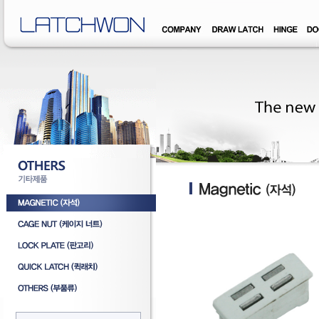
�덊럹�댁� �쒖옉 誘몃옒�쒖뒪��