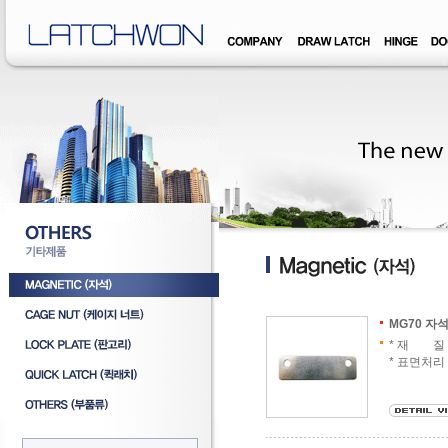
�덊럹�댁� �쒖옉 誘몃옒�쒖뒪��
MG70 자
* 재 질 :
* 표면처리