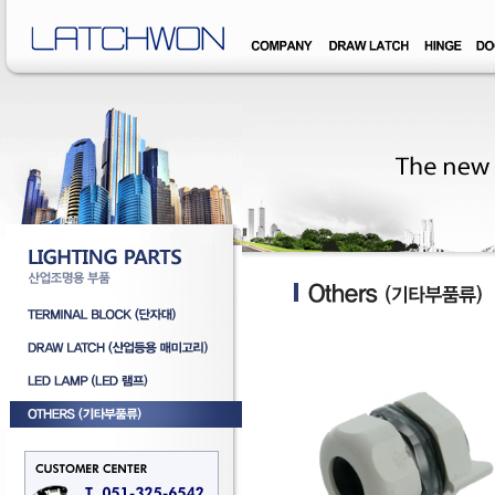
�덊럹�댁� �쒖옉 誘몃옒�쒖뒪��