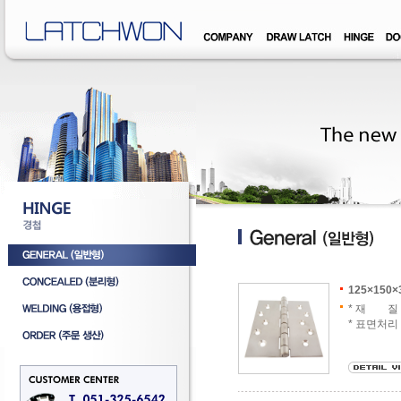
�덊럹�댁� �쒖옉 誘몃옒�쒖뒪��
125×150×
* 재 질 :
* 표면처리