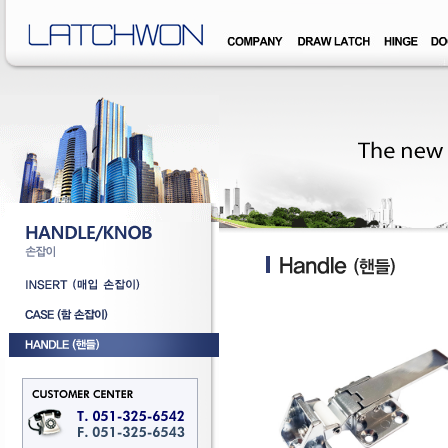
�덊럹�댁� �쒖옉 誘몃옒�쒖뒪��